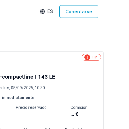
Conectarse
ES
Fin
-compactline I 143 LE
ta: lun, 08/09/2025, 10:30
d
:
inmediatamente
Precio reservado:
Comisión:
... €