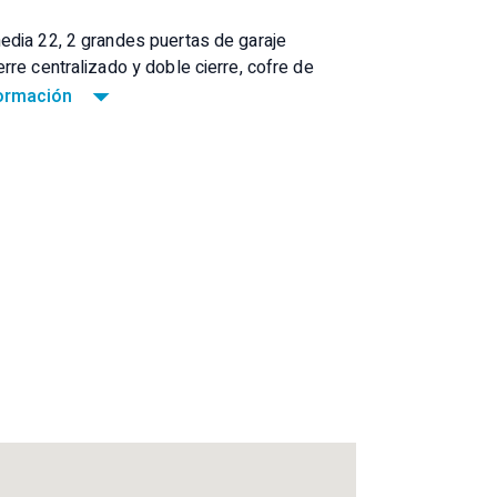
edia 22, 2 grandes puertas de garaje
rre centralizado y doble cierre, cofre de
ar y cabina enmoquetadas, portabicicletas
formación