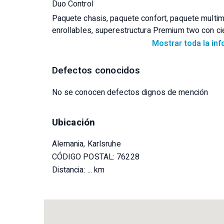
Duo Control
Paquete chasis, paquete confort, paquete multim
enrollables, superestructura Premium two con cie
gas extraíble, cafetera de cápsulas, zona de est
Mostrar toda la in
para 2 bicicletas, toma de gas exterior
Defectos conocidos
No se conocen defectos dignos de mención
Ubicación
Alemania, Karlsruhe
CÓDIGO POSTAL: 76228
Distancia:
... km