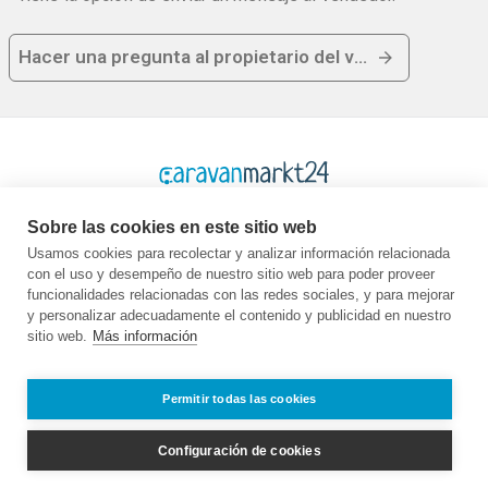
Hacer una pregunta al propietario del vehículo
Sobre las cookies en este sitio web
Usamos cookies para recolectar y analizar información relacionada
con el uso y desempeño de nuestro sitio web para poder proveer
Plataforma
Empresa
Legal
funcionalidades relacionadas con las redes sociales, y para mejorar
y personalizar adecuadamente el contenido y publicidad en nuestro
Página de inicio
Quiénes somos
GTC
sitio web.
Más información
Comprar
Contacto
Protección de
Vender
Guía
datos
Preguntas más
Empleo
Pie de imprenta
Permitir todas las cookies
frecuentes
Socio
Distribuidores
Configuración de cookies