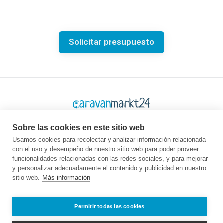
Solicitar presupuesto
Sobre las cookies en este sitio web
Usamos cookies para recolectar y analizar información relacionada
con el uso y desempeño de nuestro sitio web para poder proveer
Plataforma
Empresa
Legal
funcionalidades relacionadas con las redes sociales, y para mejorar
y personalizar adecuadamente el contenido y publicidad en nuestro
Página de inicio
Quiénes somos
GTC
sitio web.
Más información
Comprar
Contacto
Protección de
Vender
Guía
datos
Preguntas más
Empleo
Pie de imprenta
Permitir todas las cookies
frecuentes
Socio