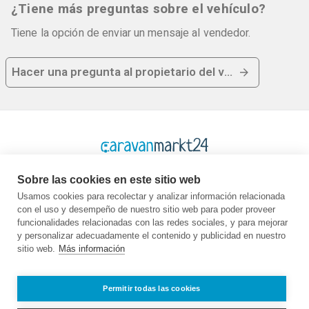
¿Tiene más preguntas sobre el vehículo?
Tiene la opción de enviar un mensaje al vendedor.
Hacer una pregunta al propietario del vehículo
Sobre las cookies en este sitio web
Usamos cookies para recolectar y analizar información relacionada
con el uso y desempeño de nuestro sitio web para poder proveer
Plataforma
Empresa
Legal
funcionalidades relacionadas con las redes sociales, y para mejorar
y personalizar adecuadamente el contenido y publicidad en nuestro
Página de inicio
Quiénes somos
GTC
sitio web.
Más información
Comprar
Contacto
Protección de
Vender
Guía
datos
Preguntas más
Empleo
Pie de imprenta
Permitir todas las cookies
frecuentes
Socio