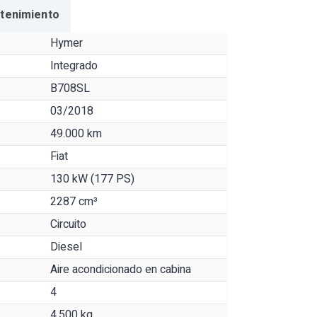
ntenimiento
Hymer
Integrado
B708SL
03/2018
49.000 km
Fiat
130 kW (177 PS)
2287 cm³
Circuito
Diesel
Aire acondicionado en cabina
4
4.500 kg