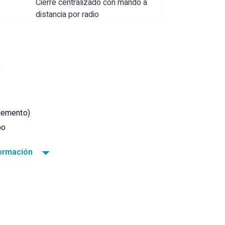
Cierre centralizado con mando a
distancia por radio
s
plemento)
po
formación
e), dormitorio (de pared)