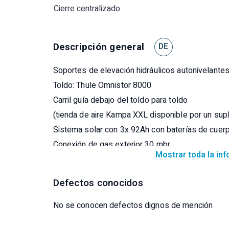
Cierre centralizado
Descripción general
DE
Soportes de elevación hidráulicos autonivelante
Toldo: Thule Omnistor 8000
Carril guía debajo del toldo para toldo
(tienda de aire Kampa XXL disponible por un su
Sistema solar con 3x 92Ah con baterías de cuer
Conexión de gas exterior 30 mbr
Mostrar toda la in
Equipamiento interior
Inversor
Defectos conocidos
Pantalla Duo Control (para 2 botellas de gas)
Asientos de cuero acolchado en gris
No se conocen defectos dignos de mención
2 televisores: salón (escamoteable eléctricament