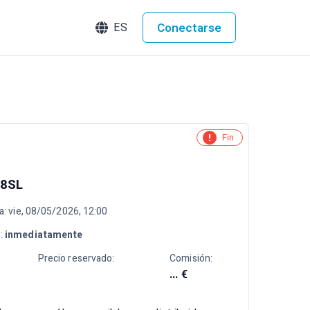
Conectarse
ES
Fin
08SL
ta: vie, 08/05/2026, 12:00
d
:
inmediatamente
Precio reservado:
Comisión:
... €