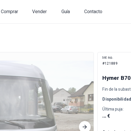
Comprar
Vender
Guía
Contacto
Int no.
#121889
Hymer B7
Fin de la subas
Disponibilida
Última puja:
... €