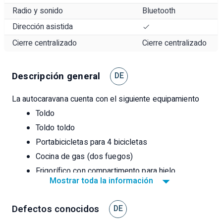
Radio y sonido
Bluetooth
Dirección asistida
Cierre centralizado
Cierre centralizado
Descripción general
DE
La autocaravana cuenta con el siguiente equipamiento
Toldo
Toldo toldo
Portabicicletas para 4 bicicletas
Cocina de gas (dos fuegos)
Frigorífico con compartimento para hielo
Mostrar toda la información
(funcionamiento con gas, batería o toma de tierra)
Calentador de gas Truma (agua caliente y
Defectos conocidos
calefacción por circulación de aire)
DE