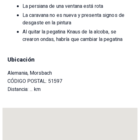
Cámara de marcha atrás (instalada
La persiana de una ventana está rota
posteriormente)
La caravana no es nueva y presenta signos de
Neumáticos de verano con muy buen dibujo
desgaste en la pintura
Sistema solar con regulador de carga y batería de
Al quitar la pegatina Knaus de la alcoba, se
a bordo
crearon ondas, habría que cambiar la pegatina
Para la nueva ITV se sustituyeron los rodamientos de
las ruedas delanteras. Además, se cambiaron el aceite y
todos los filtros cada año. No nos gustaba la chapa de
Ubicación
haya y teníamos los muebles cubiertos con papel de
aluminio, debajo de la lámina es la chapa de muebles
Alemania, Morsbach
original que está intacto.
CÓDIGO POSTAL: 51597
Distancia:
... km