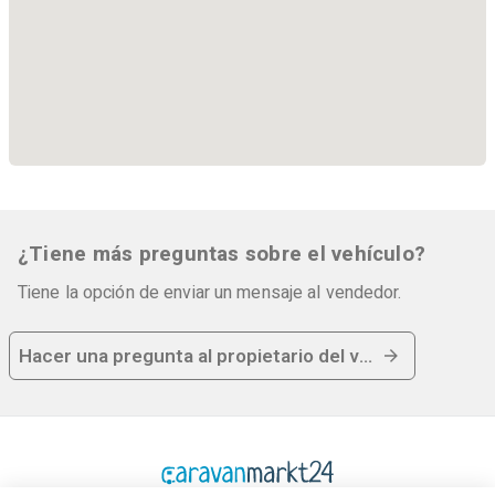
- Cristales traseros y laterales tintados
- Cortinillas parasol en fila 2
- Control de crucero
- 3ª mano
ABS
Airbag trasero
Airbag pasajero
Bluetooth
¿Tiene más preguntas sobre el vehículo?
Cámara de ayuda al aparcamiento
Tiene la opción de enviar un mensaje al vendedor.
Elevalunas eléctricos
ESP
Hacer una pregunta al propietario del vehículo
Sistema manos libres
Retrovisor interior con oscurecimiento automático
Climatizador automático
Luces de giro
REPRODUCTOR MP3