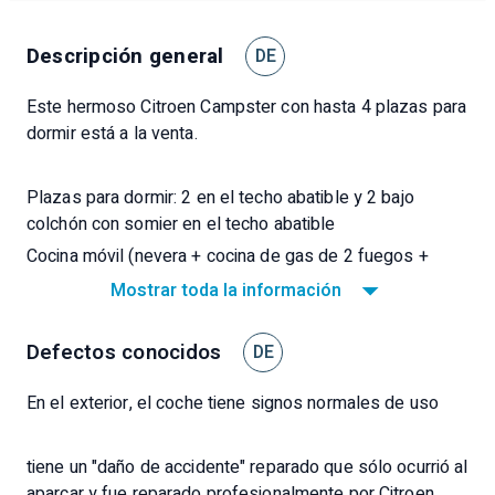
Descripción general
DE
Este hermoso Citroen Campster con hasta 4 plazas para
dormir está a la venta.
Plazas para dormir: 2 en el techo abatible y 2 bajo
colchón con somier en el techo abatible
Cocina móvil (nevera + cocina de gas de 2 fuegos +
fregadero: se puede usar tanto en el Campster como en
Mostrar toda la información
la cocina exterior)
Asiento del conductor y acompañante giratorio Mesa
Defectos conocidos
DE
plegable para el interior
El vehículo dispone del motor diésel Euro 6 de 2,0 l con
En el exterior, el coche tiene signos normales de uso
150 CV, así como de mucho equipamiento especial y se
encuentra en buen estado.
tiene un "daño de accidente" reparado que sólo ocurrió al
aparcar y fue reparado profesionalmente por Citroen.