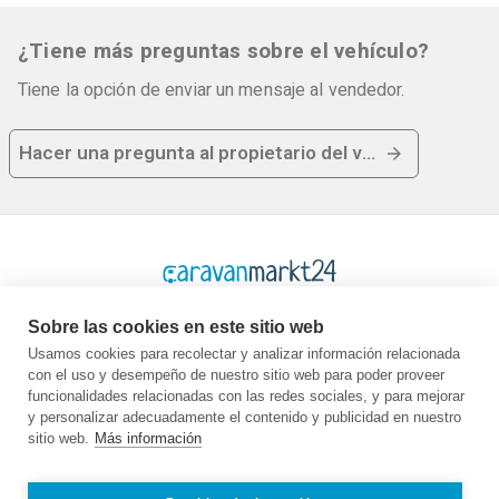
¿Tiene más preguntas sobre el vehículo?
Tiene la opción de enviar un mensaje al vendedor.
Hacer una pregunta al propietario del vehículo
Sobre las cookies en este sitio web
Usamos cookies para recolectar y analizar información relacionada
con el uso y desempeño de nuestro sitio web para poder proveer
Plataforma
Empresa
Legal
funcionalidades relacionadas con las redes sociales, y para mejorar
y personalizar adecuadamente el contenido y publicidad en nuestro
Página de inicio
Quiénes somos
GTC
sitio web.
Más información
Comprar
Contacto
Protección de
Vender
Guía
datos