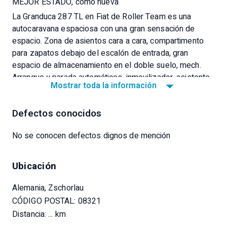
MEJOR ESTADO, como nueva
La Granduca 287 TL en Fiat de Roller Team es una
autocaravana espaciosa con una gran sensación de
espacio. Zona de asientos cara a cara, compartimento
para zapatos debajo del escalón de entrada, gran
espacio de almacenamiento en el doble suelo, mech.
Arranque y parada automáticos, inmovilizador, asistente
Mostrar toda la información
de arranque en pendiente, ASR, motor Euro 6d,
transmisión automática de 9 velocidades, toldo de 4,5 m
Defectos conocidos
con mástil central, persianas plisadas en la cabina, todas
las ventanas con persianas y cortinas blackout,
No se conocen defectos dignos de mención
revestimiento textil del techo, depósito de agua dulce
de 145 l, depósito de aguas residuales de 135 l,
sistema de control de la presión de los neumáticos,
Ubicación
sistema de satélite doble, conexión de TV en las zonas
de estar y dormitorio, Smart TV, la puerta del cuarto de
Alemania, Zschorlau
baño se puede utilizar para cerrar la zona de estar y de
CÓDIGO POSTAL: 08321
dormir, garaje grande con compartimentos de
Distancia:
... km
almacenamiento y una rueda de repuesto de tamaño