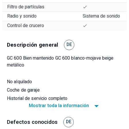
Filtro de partículas
Radio y sonido
Sistema de sonido
Control de crucero
Descripción general
DE
GC 600 Bien mantenido GC 600 blanco-mojave beige
metálico
No alquilado
Coche de garaje
Historial de servicio completo
Mostrar toda la información
VW servicio especial paso y sellado 3 ª luz de freno
hecho en 2024
Defectos conocidos
Luz LED
DE